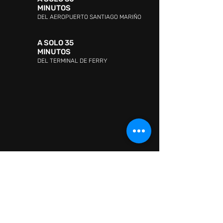
MINUTOS
DEL AEROPUERTO SANTIAGO MARIÑO
A SOLO 35
MINUTOS
DEL TERMINAL DE FERRY
DIRECCIÓN:
Avenida Jóvito Villalba, Sector San
Lorenzo, Pampatar 6316, Nueva Esparta
ATENCIÓN AL CLIENTE:
WHATSAPP:
+ 58 41418880665
ATENCIÓN AL CLIENTE:
0295-2602726
CONTACTO:
Information: