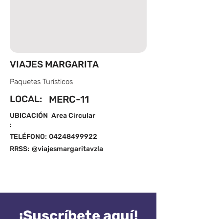
VIAJES MARGARITA
Paquetes Turísticos
LOCAL:
MERC-11
UBICACIÓN
Area Circular
:
TELÉFONO:
04248499922
RRSS:
@viajesmargaritavzla
¡Suscríbete aquí!