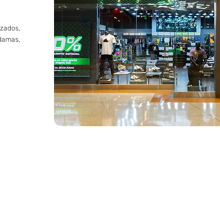
zados,
amas,