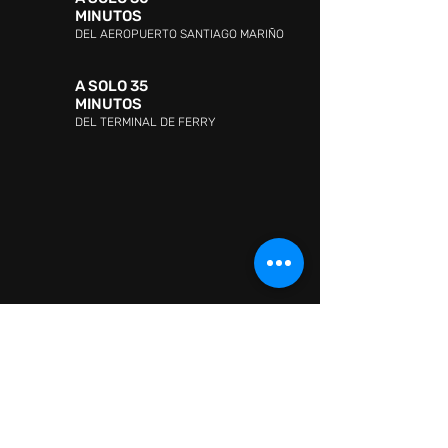
MINUTOS
DEL AEROPUERTO SANTIAGO MARIÑO
A SOLO 35
MINUTOS
DEL TERMINAL DE FERRY
DIRECCIÓN:
Avenida Jóvito Villalba, Sector San
Lorenzo, Pampatar 6316, Nueva Esparta
ATENCIÓN AL CLIENTE:
WHATSAPP:
+ 58 41418880665
ATENCIÓN AL CLIENTE:
0295-2602726
CONTACTO:
Information: