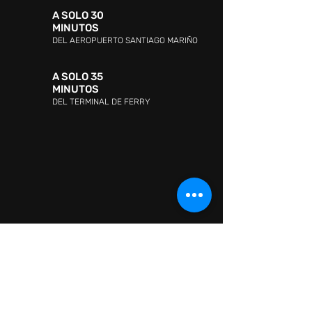
A SOLO 30
MINUTOS
DEL AEROPUERTO SANTIAGO MARIÑO
A SOLO 35
MINUTOS
DEL TERMINAL DE FERRY
DIRECCIÓN:
Avenida Jóvito Villalba, Sector San
Lorenzo, Pampatar 6316, Nueva Esparta
ATENCIÓN AL CLIENTE:
WHATSAPP:
+ 58 41418880665
ATENCIÓN AL CLIENTE:
0295-2602726