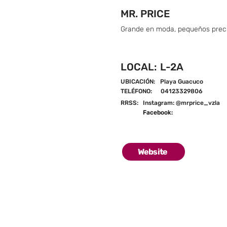
MR. PRICE
Grande en moda, pequeños prec
LOCAL:
L-2A
UBICACIÓN:
Playa Guacuco
TELÉFONO:
04123329806
RRSS:
Instagram: @mrprice_vzla
Facebook:
Website