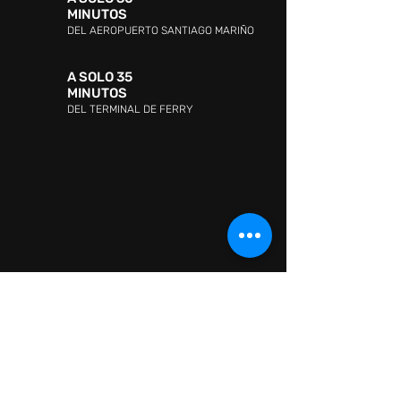
MINUTOS
DEL AEROPUERTO SANTIAGO MARIÑO
A SOLO 35
MINUTOS
DEL TERMINAL DE FERRY
DIRECCIÓN:
Avenida Jóvito Villalba, Sector San
Lorenzo, Pampatar 6316, Nueva Esparta
ATENCIÓN AL CLIENTE:
WHATSAPP:
+ 58 41418880665
ATENCIÓN AL CLIENTE:
0295-2602726
CONTACTO:
Information: