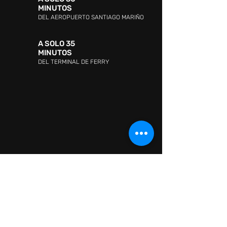
MINUTOS
DEL AEROPUERTO SANTIAGO MARIÑO
A SOLO 35
MINUTOS
DEL TERMINAL DE FERRY
DIRECCIÓN:
Avenida Jóvito Villalba, Sector San
Lorenzo, Pampatar 6316, Nueva Esparta
ATENCIÓN AL CLIENTE:
WHATSAPP:
+ 58 41418880665
ATENCIÓN AL CLIENTE:
0295-2602726
CONTACTO:
Information: