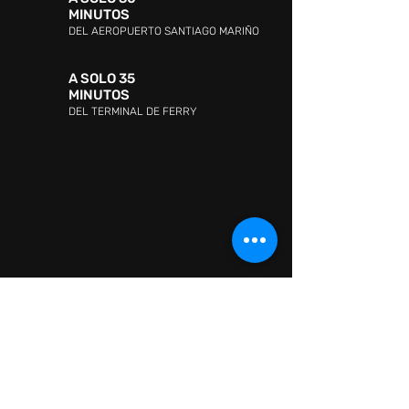
MINUTOS
DEL AEROPUERTO SANTIAGO MARIÑO
A SOLO 35
MINUTOS
DEL TERMINAL DE FERRY
DIRECCIÓN:
Avenida Jóvito Villalba, Sector San
Lorenzo, Pampatar 6316, Nueva Esparta
ATENCIÓN AL CLIENTE:
WHATSAPP:
+ 58 41418880665
ATENCIÓN AL CLIENTE:
0295-2602726
CONTACTO:
Information: