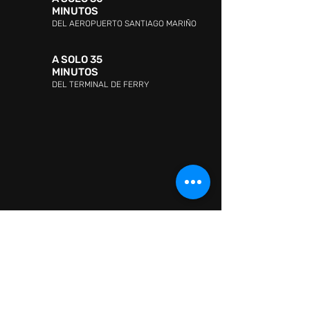
MINUTOS
DEL AEROPUERTO SANTIAGO MARIÑO
A SOLO 35
MINUTOS
DEL TERMINAL DE FERRY
DIRECCIÓN:
Avenida Jóvito Villalba, Sector San
Lorenzo, Pampatar 6316, Nueva Esparta
ATENCIÓN AL CLIENTE:
WHATSAPP:
+ 58 41418880665
ATENCIÓN AL CLIENTE:
0295-2602726
CONTACTO:
Information: