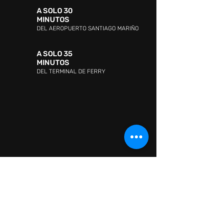
A SOLO 30
MINUTOS
DEL AEROPUERTO SANTIAGO MARIÑO
A SOLO 35
MINUTOS
DEL TERMINAL DE FERRY
DIRECCIÓN:
Avenida Jóvito Villalba, Sector San
Lorenzo, Pampatar 6316, Nueva Esparta
ATENCIÓN AL CLIENTE:
WHATSAPP:
+ 58 41418880665
ATENCIÓN AL CLIENTE:
0295-2602726