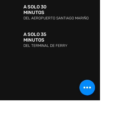
A SOLO 30
MINUTOS
DEL AEROPUERTO SANTIAGO MARIÑO
A SOLO 35
MINUTOS
DEL TERMINAL DE FERRY
DIRECCIÓN:
Avenida Jóvito Villalba, Sector San
Lorenzo, Pampatar 6316, Nueva Esparta
ATENCIÓN AL CLIENTE:
WHATSAPP:
+ 58 41418880665
ATENCIÓN AL CLIENTE:
0295-2602726