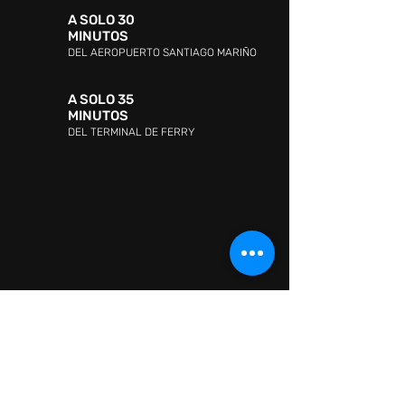
A SOLO 30
MINUTOS
DEL AEROPUERTO SANTIAGO MARIÑO
A SOLO 35
MINUTOS
DEL TERMINAL DE FERRY
DIRECCIÓN:
Avenida Jóvito Villalba, Sector San
Lorenzo, Pampatar 6316, Nueva Esparta
ATENCIÓN AL CLIENTE:
WHATSAPP:
+ 58 41418880665
ATENCIÓN AL CLIENTE:
0295-2602726