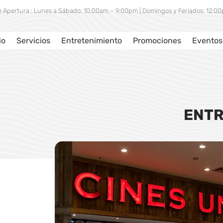
e Apertura : Lunes a Sábado: 10:00am – 9:00pm | Domingos y Feriados: 12:
io
Servicios
Entretenimiento
Promociones
Eventos
ENTR